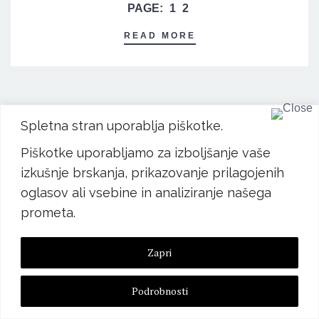
PAGE:
1
2
READ MORE
Spletna stran uporablja piškotke.
Piškotke uporabljamo za izboljšanje vaše
izkušnje brskanja, prikazovanje prilagojenih
KONTAKT: eva@evamercina.com
oglasov ali vsebine in analiziranje našega
prometa.
Preberi več
Vse pravice pridržane. © Eva Mercina 2022 ｜Eva
Mercina s.p.
Zapri
Splošni pogoji
｜
GDPR
Podrobnosti